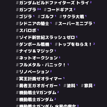
ガンダムビルドファイターズ トライ
2
ガンプラ
コードギアス
34
2
ゴジラ
ゴルフ
サクラ大戦
1
1
1
シドニアの騎士
スーパーミニプラ
1
1
スパロボ
1
ゾイド新世紀スラッシュゼロ
5
ダンボール戦機
トップをねらえ！
1
2
ナイツ＆マジック
1
ネットオークション
1
フルメタル・パニック！
1
リノベーション
2
冥王計画ゼオライマー
1
勇者王ガオガイガー
塗料
家具
1
1
2
機動戦士Vガンダム
2
機動戦士ガンダム
2
機動戦士ガンダム 水星の魔女
3