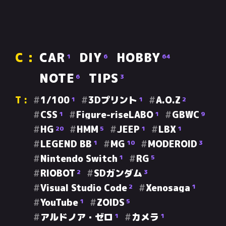
CAR
DIY
HOBBY
1
6
64
NOTE
TIPS
6
3
1/100
3Dプリント
A.O.Z
1
1
2
CSS
Figure-riseLABO
GBWC
1
1
9
HG
HMM
JEEP
LBX
20
5
1
1
LEGEND BB
MG
MODEROID
1
10
3
Nintendo Switch
RG
1
5
RIOBOT
SDガンダム
2
3
Visual Studio Code
Xenosaga
2
1
YouTube
ZOIDS
1
5
アルドノア・ゼロ
カメラ
1
1