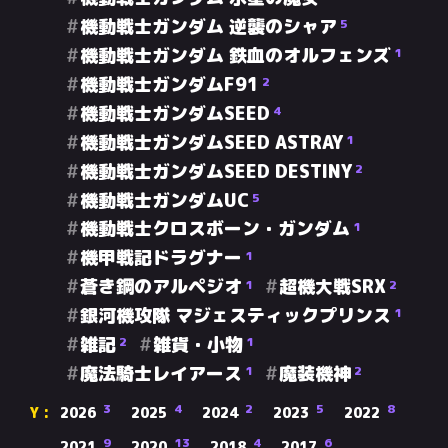
機動戦士ガンダム 逆襲のシャア
5
機動戦士ガンダム 鉄血のオルフェンズ
1
機動戦士ガンダムF91
2
機動戦士ガンダムSEED
4
機動戦士ガンダムSEED ASTRAY
1
機動戦士ガンダムSEED DESTINY
2
機動戦士ガンダムUC
5
機動戦士クロスボーン・ガンダム
1
機甲戦記ドラグナー
1
蒼き鋼のアルペジオ
超機大戦SRX
1
2
銀河機攻隊 マジェスティックプリンス
1
雑記
雑貨・小物
2
1
魔法騎士レイアース
魔装機神
1
2
3
4
2
5
8
2026
2025
2024
2023
2022
9
13
4
6
2021
2020
2018
2017