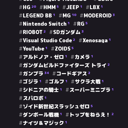
HG
HMM
JEEP
LBX
20
5
1
1
LEGEND BB
MG
MODEROID
1
10
3
Nintendo Switch
RG
1
5
RIOBOT
SDガンダム
2
3
Visual Studio Code
Xenosaga
2
1
YouTube
ZOIDS
1
5
アルドノア・ゼロ
カメラ
1
1
ガンダムビルドファイターズ トライ
2
ガンプラ
コードギアス
34
2
ゴジラ
ゴルフ
サクラ大戦
1
1
1
シドニアの騎士
スーパーミニプラ
1
1
スパロボ
1
ゾイド新世紀スラッシュゼロ
5
ダンボール戦機
トップをねらえ！
1
2
ナイツ＆マジック
1