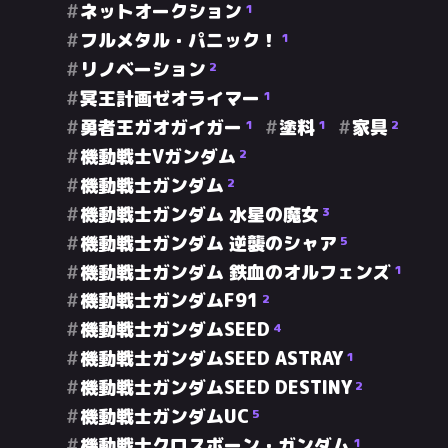
ネットオークション
1
フルメタル・パニック！
1
リノベーション
2
冥王計画ゼオライマー
1
勇者王ガオガイガー
塗料
家具
1
1
2
機動戦士Vガンダム
2
機動戦士ガンダム
2
機動戦士ガンダム 水星の魔女
3
機動戦士ガンダム 逆襲のシャア
5
機動戦士ガンダム 鉄血のオルフェンズ
1
機動戦士ガンダムF91
2
機動戦士ガンダムSEED
4
機動戦士ガンダムSEED ASTRAY
1
機動戦士ガンダムSEED DESTINY
2
機動戦士ガンダムUC
5
機動戦士クロスボーン・ガンダム
1