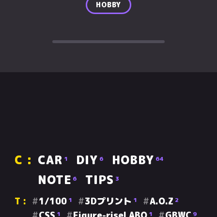
HOBBY
CAR
DIY
HOBBY
1
6
64
NOTE
TIPS
6
3
1/100
3Dプリント
A.O.Z
1
1
2
CSS
Figure-riseLABO
GBWC
1
1
9