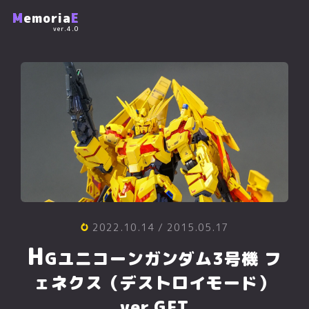
M
emoria
E
ver.4.0
2022.10.14
/ 2015.05.17
H
Gユニコーンガンダム3号機 フ
ェネクス（デストロイモード）
ver.GFT